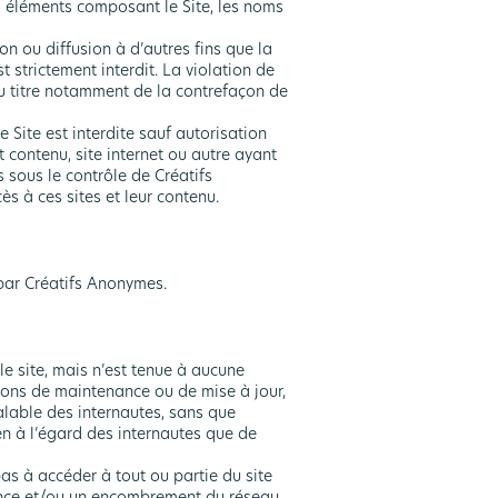
es éléments composant le Site, les noms
n ou diffusion à d’autres fins que la
t strictement interdit. La violation de
au titre notamment de la contrefaçon de
Site est interdite sauf autorisation
 contenu, site internet ou autre ayant
 sous le contrôle de Créatifs
s à ces sites et leur contenu.
 par Créatifs Anonymes.
e site, mais n’est tenue à aucune
sons de maintenance ou de mise à jour,
alable des internautes, sans que
n à l’égard des internautes que de
as à accéder à tout ou partie du site
lance et/ou un encombrement du réseau