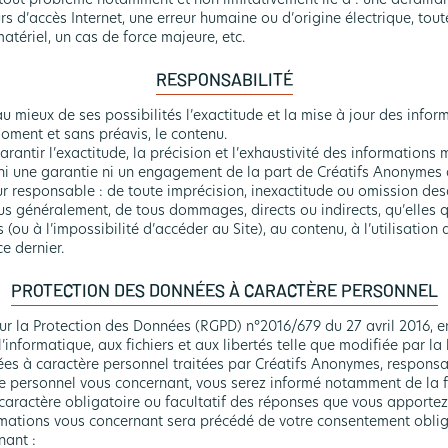
rs d’accès Internet, une erreur humaine ou d’origine électrique, tout
tériel, un cas de force majeure, etc.
RESPONSABILITÉ
 mieux de ses possibilités l’exactitude et la mise à jour des informa
moment et sans préavis, le contenu.
antir l’exactitude, la précision et l’exhaustivité des informations mi
ni une garantie ni un engagement de la part de Créatifs Anonymes à l
our responsable : de toute imprécision, inexactitude ou omission d
lus généralement, de tous dommages, directs ou indirects, qu’elles q
 (ou à l’impossibilité d’accéder au Site), au contenu, à l’utilisation
e dernier.
PROTECTION DES DONNÉES À CARACTÈRE PERSONNEL
r la Protection des Données (RGPD) n°2016/679 du 27 avril 2016, ent
 l’informatique, aux fichiers et aux libertés telle que modifiée par l
es à caractère personnel traitées par Créatifs Anonymes, responsa
e personnel vous concernant, vous serez informé notamment de la fi
caractère obligatoire ou facultatif des réponses que vous apporte
rmations vous concernant sera précédé de votre consentement oblig
nant :