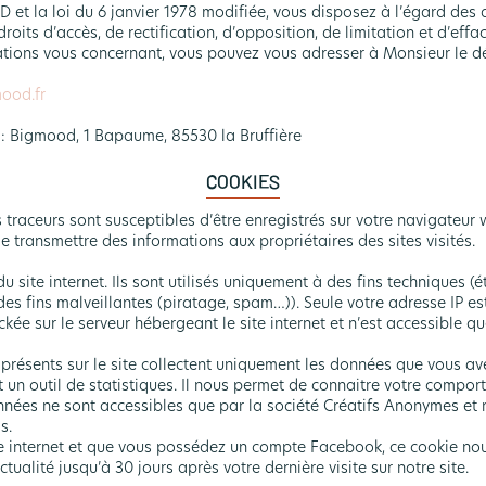
D et la loi du 6 janvier 1978 modifiée, vous disposez à l’égard des
roits d’accès, de rectification, d’opposition, de limitation et d’effa
rmations vous concernant, vous pouvez vous adresser à Monsieur le 
ood.fr
e : Bigmood, 1 Bapaume, 85530 la Bruffière
COOKIES
 traceurs sont susceptibles d’être enregistrés sur votre navigateur 
e transmettre des informations aux propriétaires des sites visités.
c du site internet. Ils sont utilisés uniquement à des fins techniques 
à des fins malveillantes (piratage, spam…)). Seule votre adresse IP es
kée sur le serveur hébergeant le site internet et n’est accessible q
s présents sur le site collectent uniquement les données que vous a
 un outil de statistiques. Il nous permet de connaitre votre comporte
nées ne sont accessibles que par la société Créatifs Anonymes et ne
s.
ite internet et que vous possédez un compte Facebook, ce cookie nou
tualité jusqu’à 30 jours après votre dernière visite sur notre site.