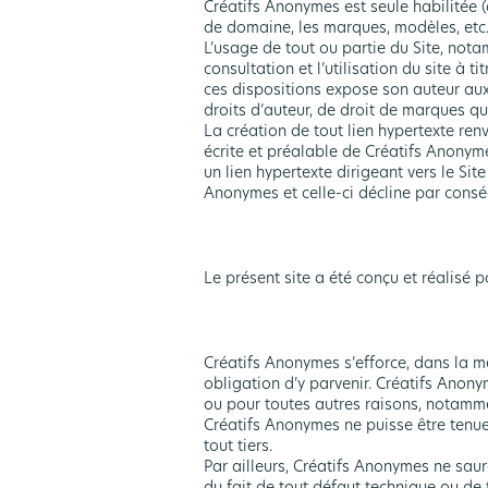
Créatifs Anonymes est seule habilitée (
de domaine, les marques, modèles, etc. 
L’usage de tout ou partie du Site, nota
consultation et l’utilisation du site à 
ces dispositions expose son auteur aux
droits d’auteur, de droit de marques que
La création de tout lien hypertexte re
écrite et préalable de Créatifs Anonym
un lien hypertexte dirigeant vers le Si
Anonymes et celle-ci décline par conséq
Le présent site a été conçu et réalisé
Créatifs Anonymes s’efforce, dans la m
obligation d’y parvenir. Créatifs Anon
ou pour toutes autres raisons, notamme
Créatifs Anonymes ne puisse être tenue
tout tiers.
Par ailleurs, Créatifs Anonymes ne saur
du fait de tout défaut technique ou de