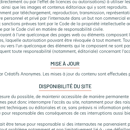
directement ou par l’effet de licences ou autorisations) à utiliser l
ainsi que les images et contenus éditoriaux qui y sont reproduits.
mment par téléchargement, reproduction, transmission, représentatio
titre personnel et privé par l’internaute dans un but non commercial es
 sanctions prévues tant par le Code de la propriété intellectuelle 
 par le Code civil en matière de responsabilité civile.
nvoyant à l’une quelconque des pages web ou éléments composant le 
es, laquelle autorisation pouvant être révoquée à tout moment. Tout
te ou vers l’un quelconque des éléments qui le composent ne sont pas
uent toute responsabilité (notamment, éditoriale) concernant l’accè
MISE À JOUR
 par Créatifs Anonymes. Les mises à jour du contenu sont effectuées
DISPONIBILITÉ DU SITE
esure du possible, de maintenir accessible de manière permanente l
ymes peut donc interrompre l’accès au site, notamment pour des rai
nt techniques ou éditoriales et ce, sans préavis ni information pré
 pour responsable des conséquences de ces interruptions aussi bie
ait être tenue pour responsable si des internautes ne parvenaient p
 tout problème notamment et non limitativement lié à : une défail