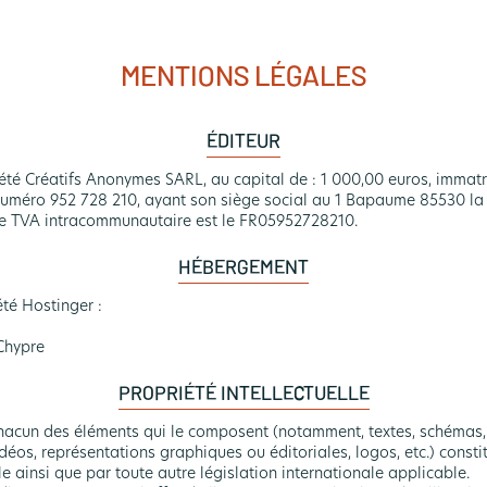
MENTIONS LÉGALES
ÉDITEUR
ciété Créatifs Anonymes SARL, au capital de : 1 000,00 euros, imma
numéro 952 728 210, ayant son siège social au 1 Bapaume 85530 la 
 de TVA intracommunautaire est le FR05952728210.
HÉBERGEMENT
été Hostinger :
Chypre
PROPRIÉTÉ INTELLECTUELLE
hacun des éléments qui le composent (notamment, textes, schémas, 
idéos, représentations graphiques ou éditoriales, logos, etc.) const
le ainsi que par toute autre législation internationale applicable.