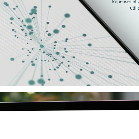
Repenser et a
util